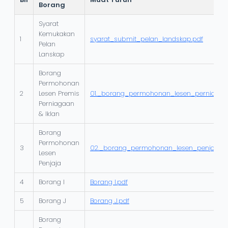
Borang
Syarat
Kemukakan
1
syarat_submit_pelan_landskap.pdf
Pelan
Lanskap
Borang
Permohonan
2
Lesen Premis
01._borang_permohonan_lesen_perniagaa
Perniagaan
& Iklan
Borang
Permohonan
3
02._borang_permohonan_lesen_penjaja.p
Lesen
Penjaja
4
Borang I
Borang I.pdf
5
Borang J
Borang J.pdf
Borang