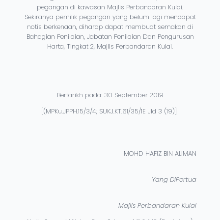
pegangan di kawasan Majlis Perbandaran Kulai.
Sekiranya pemilik pegangan yang belum lagi mendapat
notis berkenaan, diharap dapat membuat semakan di
Bahagian Penilaian, Jabatan Penilaian Dan Pengurusan
Harta, Tingkat 2, Majlis Perbandaran Kulai.
Bertarikh pada: 30 September 2019
[(MPKu.JPPH.15/3/4; SUKJ.KT.61/35/1E Jld 3 (19)]
MOHD HAFIZ BIN ALIMAN
Yang DiPertua
Majlis Perbandaran Kulai