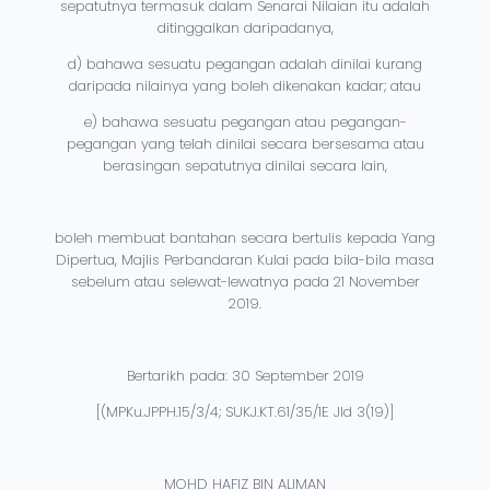
sepatutnya termasuk dalam Senarai Nilaian itu adalah
ditinggalkan daripadanya,
d) bahawa sesuatu pegangan adalah dinilai kurang
daripada nilainya yang boleh dikenakan kadar; atau
e) bahawa sesuatu pegangan atau pegangan-
pegangan yang telah dinilai secara bersesama atau
berasingan sepatutnya dinilai secara lain,
boleh membuat bantahan secara bertulis kepada Yang
Dipertua, Majlis Perbandaran Kulai pada bila-bila masa
sebelum atau selewat-lewatnya pada 21 November
2019.
Bertarikh pada: 30 September 2019
[(MPKu.JPPH.15/3/4; SUKJ.KT.61/35/1E Jld 3(19)]
MOHD HAFIZ BIN ALIMAN