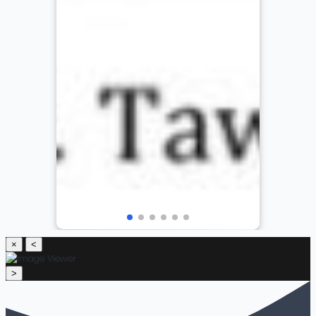
×
<
>