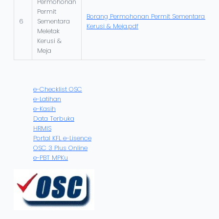
Permohonan
Permit
Borang Permohonan Permit Sementara Mel
6
Sementara
Kerusi & Meja.pdf
Meletak
Kerusi &
Meja
e-Checklist OSC
e-Latihan
e-Kasih
Data Terbuka
HRMIS
Portal KFL e-Lisence
OSC 3 Plus Online
e-PBT MPKu