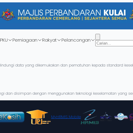
PKU
Perniagaan
Rakyat
Pelancongan
 melindungi data yang dikemukakan dan pematuhan kepada standard kes
dungi dan disimpan dengan menggunakan teknologi keselamatan yang ses
MyHRMIS Mobile