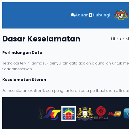
Aduan
Hubungi
Dasar
Keselamatan
Utama
M
Perlindangan Data
Teknologi terkini termasuk penyulitan data adalah digunakan untuk
tidak dibenarkan.
Keselamatan Storan
Semua storan elektronik dan penghantaran data peribadi akan dilin