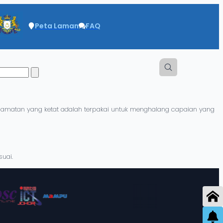
Peta Laman
FAQ
elamatan yang ketat adalah terpakai untuk menghalang capaian yang
uai.