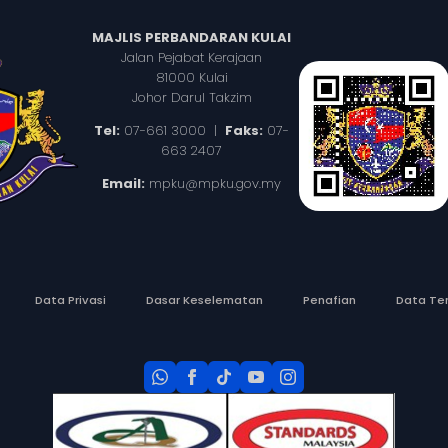
MAJLIS PERBANDARAN KULAI
Jalan Pejabat Kerajaan
81000 Kulai
Johor Darul Takzim
Tel:
07-661 3000 |
Faks:
07-
663 2407
Email:
mpku@mpku.gov.my
Data Privasi
Dasar Keselematan
Penafian
Data Te