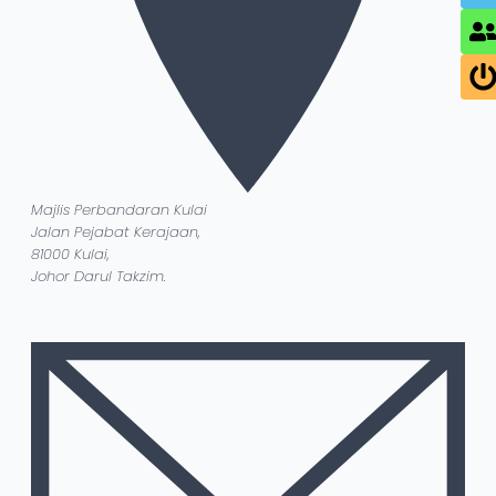
Majlis Perbandaran Kulai
Jalan Pejabat Kerajaan,
81000 Kulai,
Johor Darul Takzim.