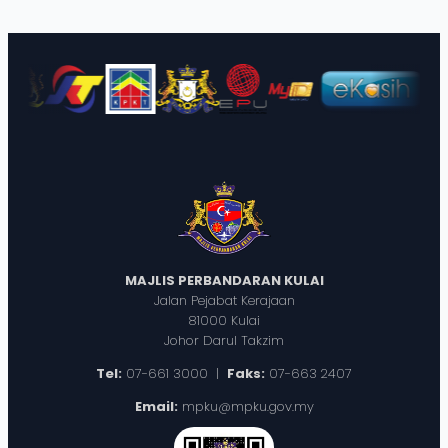
MAJLIS PERBANDARAN KULAI
Jalan Pejabat Kerajaan
81000 Kulai
Johor Darul Takzim
Tel:
07-661 3000 |
Faks:
07-663 2407
Email:
mpku@mpku.gov.my