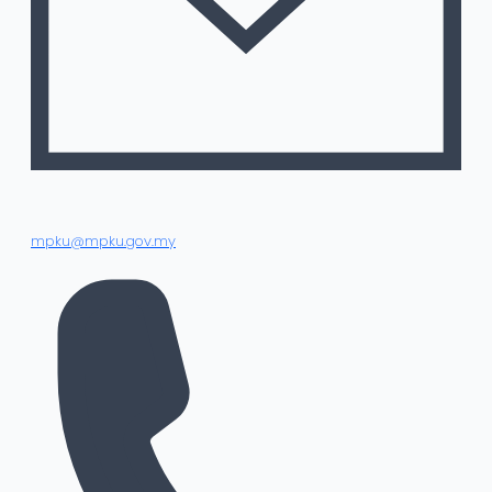
mpku@mpku.gov.my