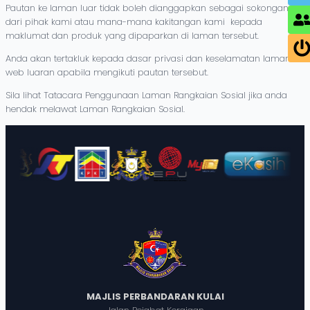
Pautan ke laman luar tidak boleh dianggapkan sebagai sokongan
dari pihak kami atau mana-mana kakitangan kami kepada
maklumat dan produk yang dipaparkan di laman tersebut.
Anda akan tertakluk kepada dasar privasi dan keselamatan laman
web luaran apabila mengikuti pautan tersebut.
Sila lihat Tatacara Penggunaan Laman Rangkaian Sosial jika anda
hendak melawat Laman Rangkaian Sosial.
MAJLIS PERBANDARAN KULAI