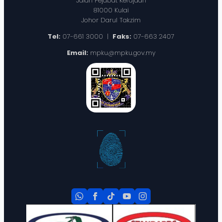
Jalan Pejabat Kerajaan
81000 Kulai
Johor Darul Takzim
Tel:
07-661 3000 |
Faks:
07-663 2407
Email:
mpku@mpku.gov.my