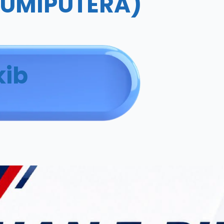
BUMIPUTERA)
kib